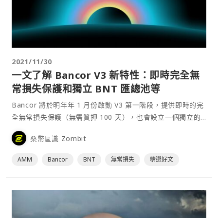
2021/11/30
一文了解 Bancor V3 新特性：即時完全無
常損失保護和獨立 BNT 匯總池等
Bancor 將於明年年 1 月份啟動 V3 第一階段，提供即時的完
全無常損失保護（無需質押 100 天），也會設立一個獨立的
BNT 匯集池，使得 BNT 質押者可以從整個網路中賺取收益
桑幣區識 Zombit
和允許跳過 BNT 直接交易，還引入了自動複利和雙重獎勵。
上週，一份關於 Uniswap V3 無常損失的報告顯示，
AMM
Bancor
BNT
無常損失
精選好文
Uniswa⋯