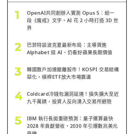
OpenAI共同創辦人實測 Opus 5：給一
段《魔戒》文字，AI 花 2 小時打造 3D 世
界
巴菲特談波克夏最新布局：主導買進
Alphabet 挺 AI、仍看好蘋果長期價值
韓國散戶加速撤離股市！KOSPI 交易結構
惡化，槓桿ETF放大市場震盪
Coldcard冷錢包漏洞延燒！損失擴大至近
九千萬鎂，投資人反向湧入交易所避險
IBM 執行長拋重磅預測：量子運算最快
2028 年貢獻營收，2030 年引爆數兆美元
商機