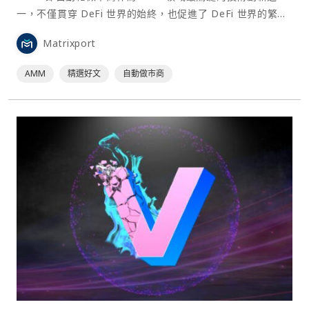
一，不僅貫穿 DeFi 世界的始終，也促進了 DeFi 世界的繁
榮。 AMM 的出現改變了傳統訂單簿交易撮合的模式，每個人
Matrixport
都能成為做市商，為交易市場提供流動性，極大的提高了交易
效率。由於成為 LP（流動性提供者）能夠獲得該交易市場的
AMM
精選好文
自動做市商
手續費分紅，進一步提高用戶⋯