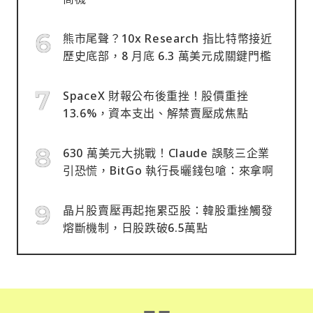
熊市尾聲？10x Research 指比特幣接近
歷史底部，8 月底 6.3 萬美元成關鍵門檻
SpaceX 財報公布後重挫！股價重挫
13.6%，資本支出、解禁賣壓成焦點
630 萬美元大挑戰！Claude 誤駭三企業
引恐慌，BitGo 執行長曬錢包嗆：來拿啊
晶片股賣壓再起拖累亞股：韓股重挫觸發
熔斷機制，日股跌破6.5萬點