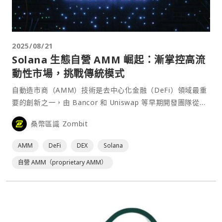
2025/08/21
Solana 生態自營 AMM 崛起：漸掌控高流
動性市場，挑戰傳統模式
自動造市商（AMM）技術是去中心化金融（DeFi）領域最重
要的創新之一，由 Bancor 和 Uniswap 等早期開發團隊從
2018 年開始推廣普及，使任何人都能免許可地向平台提供流
桑幣區識 Zombit
動性，而不必依賴專業造市商來維護訂單簿。⋯
AMM
DeFi
DEX
Solana
自營 AMM（proprietary AMM）