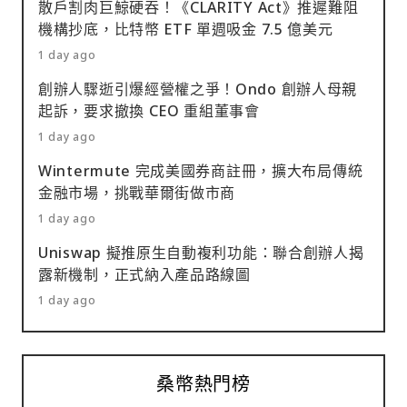
散戶割肉巨鯨硬吞！《CLARITY Act》推遲難阻
機構抄底，比特幣 ETF 單週吸金 7.5 億美元
1 day ago
創辦人驟逝引爆經營權之爭！Ondo 創辦人母親
起訴，要求撤換 CEO 重組董事會
1 day ago
Wintermute 完成美國券商註冊，擴大布局傳統
金融市場，挑戰華爾街做市商
1 day ago
Uniswap 擬推原生自動複利功能：聯合創辦人揭
露新機制，正式納入產品路線圖
1 day ago
桑幣熱門榜