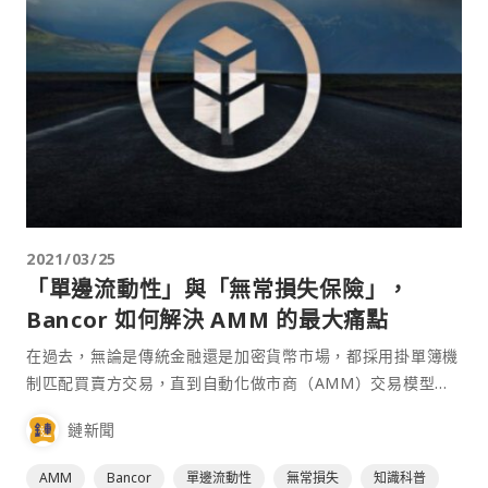
2021/03/25
「單邊流動性」與「無常損失保險」，
Bancor 如何解決 AMM 的最大痛點
在過去，無論是傳統金融還是加密貨幣市場，都採用掛單簿機
制匹配買賣方交易，直到自動化做市商（AMM）交易模型橫
空出世，為去中心化金融領域的用戶帶來新穎的交易機制。自
鏈新聞
動化做市商（AMM）模型能降低 DEX 對區塊鏈性能的依賴程
度，在流動性充足的情況下，也能有更低的交易滑點，最重要
AMM
Bancor
單邊流動性
無常損失
知識科普