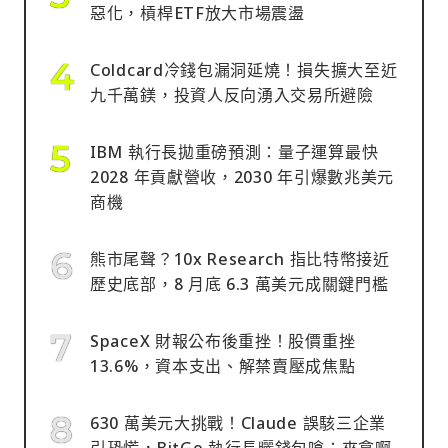
惡化，槓桿ETF放大市場震盪
Coldcard冷錢包漏洞延燒！損失擴大至近
九千萬鎂，投資人反向湧入交易所避險
IBM 執行長拋重磅預測：量子運算最快
2028 年貢獻營收，2030 年引爆數兆美元
商機
熊市尾聲？10x Research 指比特幣接近
歷史底部，8 月底 6.3 萬美元成關鍵門檻
SpaceX 財報公布後重挫！股價重挫
13.6%，資本支出、解禁賣壓成焦點
630 萬美元大挑戰！Claude 誤駭三企業
引恐慌，BitGo 執行長曬錢包嗆：來拿啊