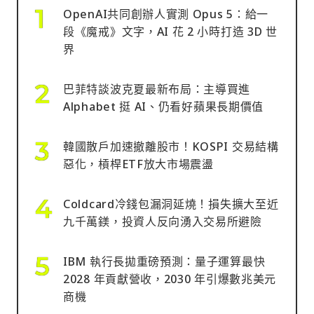
OpenAI共同創辦人實測 Opus 5：給一
段《魔戒》文字，AI 花 2 小時打造 3D 世
界
巴菲特談波克夏最新布局：主導買進
Alphabet 挺 AI、仍看好蘋果長期價值
韓國散戶加速撤離股市！KOSPI 交易結構
惡化，槓桿ETF放大市場震盪
Coldcard冷錢包漏洞延燒！損失擴大至近
九千萬鎂，投資人反向湧入交易所避險
IBM 執行長拋重磅預測：量子運算最快
2028 年貢獻營收，2030 年引爆數兆美元
商機