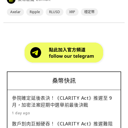
能會出現「供應短缺」的情況，他提醒投資者不要
「FOMO」。⋯
Axelar
Ripple
RLUSD
XRP
穩定幣
桑幣快訊
參院確定延後表決！《CLARITY Act》推遲至 9
月，加密法案迎期中選舉前最後決戰
1 day ago
散戶割肉巨鯨硬吞！《CLARITY Act》推遲難阻