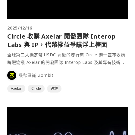
2025/12/16
Circle 收購 Axelar 開發團隊 Interop
Labs 與 IP，代幣權益爭議浮上檯面
全球第二大穩定幣 USDC 背後的發行商 Circle 週一宣布收購
跨鏈協議 Axelar 的開發團隊 Interop Labs 及其專有技術，
以補強其跨鏈基礎設施戰略，加速實現其以 Arc 與 CCTP 為
桑幣區識 Zombit
核心、打造「無縫、可擴展互通性」的長期願景。⋯
Axelar
Circle
跨鏈