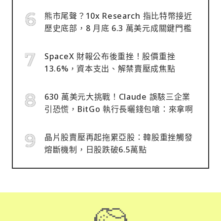
熊市尾聲？10x Research 指比特幣接近
歷史底部，8 月底 6.3 萬美元成關鍵門檻
SpaceX 財報公布後重挫！股價重挫
13.6%，資本支出、解禁賣壓成焦點
630 萬美元大挑戰！Claude 誤駭三企業
引恐慌，BitGo 執行長曬錢包嗆：來拿啊
晶片股賣壓再起拖累亞股：韓股重挫觸發
熔斷機制，日股跌破6.5萬點