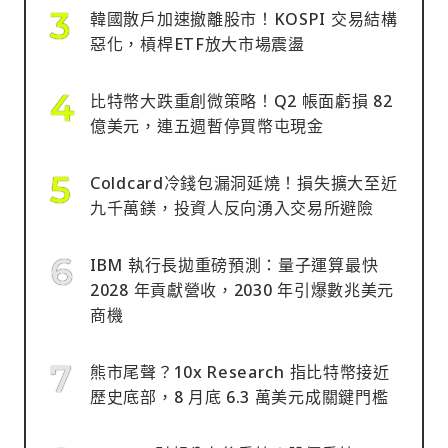
韓國散戶加速撤離股市！KOSPI 交易結構
惡化，槓桿ETF放大市場震盪
比特幣大跌重創微策略！Q2 帳面虧損 82
億美元，連五週暫停買幣屯現金
Coldcard冷錢包漏洞延燒！損失擴大至近
九千萬鎂，投資人反向湧入交易所避險
IBM 執行長拋重磅預測：量子運算最快
2028 年貢獻營收，2030 年引爆數兆美元
商機
熊市尾聲？10x Research 指比特幣接近
歷史底部，8 月底 6.3 萬美元成關鍵門檻