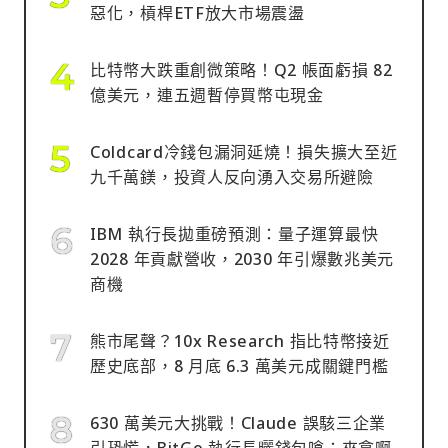
惡化，槓桿ETF放大市場震盪
比特幣大跌重創微策略！Q2 帳面虧損 82
億美元，連五週暫停買幣屯現金
Coldcard冷錢包漏洞延燒！損失擴大至近
九千萬鎂，投資人反向湧入交易所避險
IBM 執行長拋重磅預測：量子運算最快
2028 年貢獻營收，2030 年引爆數兆美元
商機
熊市尾聲？10x Research 指比特幣接近
歷史底部，8 月底 6.3 萬美元成關鍵門檻
630 萬美元大挑戰！Claude 誤駭三企業
引恐慌，BitGo 執行長曬錢包嗆：來拿啊