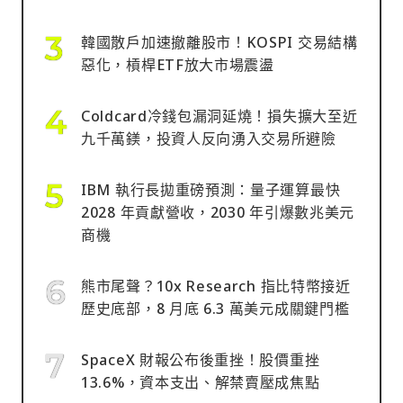
韓國散戶加速撤離股市！KOSPI 交易結構
惡化，槓桿ETF放大市場震盪
Coldcard冷錢包漏洞延燒！損失擴大至近
九千萬鎂，投資人反向湧入交易所避險
IBM 執行長拋重磅預測：量子運算最快
2028 年貢獻營收，2030 年引爆數兆美元
商機
熊市尾聲？10x Research 指比特幣接近
歷史底部，8 月底 6.3 萬美元成關鍵門檻
SpaceX 財報公布後重挫！股價重挫
13.6%，資本支出、解禁賣壓成焦點