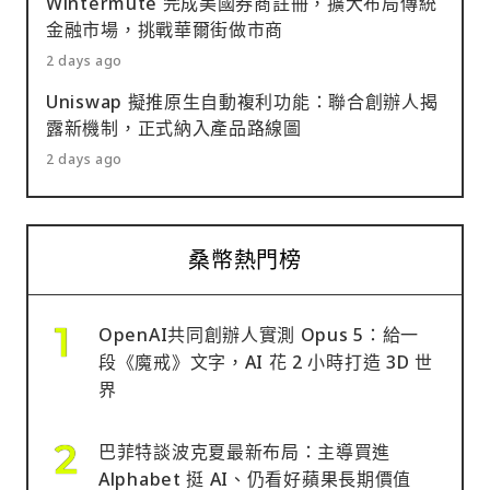
Wintermute 完成美國券商註冊，擴大布局傳統
金融市場，挑戰華爾街做市商
2 days ago
Uniswap 擬推原生自動複利功能：聯合創辦人揭
露新機制，正式納入產品路線圖
2 days ago
桑幣熱門榜
OpenAI共同創辦人實測 Opus 5：給一
段《魔戒》文字，AI 花 2 小時打造 3D 世
界
巴菲特談波克夏最新布局：主導買進
Alphabet 挺 AI、仍看好蘋果長期價值