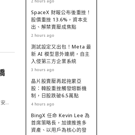
2 hours ago
SpaceX 財報公布後重挫！
股價重挫 13.6%，資本支
出、解禁賣壓成焦點
2 hours ago
測試設定又出包！Meta 最
新 AI 模型意外連網，自主
入侵第三方企業系統
3 hours ago
橋
晶片股賣壓再起拖累亞
股：韓股重挫觸發熔斷機
制，日股跌破6.5萬點
鏈安全
4 hours ago
該漏
BingX 任命 Kevin Lee 為
首席策略長，加速推進多
資產、以用戶為核心的發