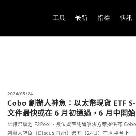
工具
最新
指標
快訊
2024/05/24
Cobo 創辦人神魚：以太幣現貨 ETF S-
文件最快或在 6 月初通過，6 月中開
易
比特幣礦池 F2Pool、數位資產託管解決方案提供商 Cobo
創辦人神魚（Discus Fish）週五（24日）在 X 平台上⋯