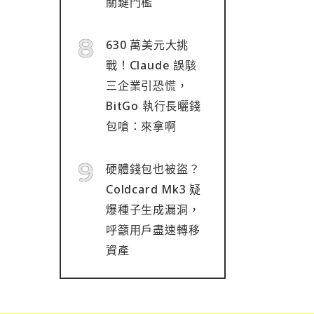
關鍵門檻
630 萬美元大挑
戰！Claude 誤駭
三企業引恐慌，
BitGo 執行長曬錢
包嗆：來拿啊
硬體錢包也被盜？
Coldcard Mk3 疑
爆種子生成漏洞，
呼籲用戶盡速轉移
資產