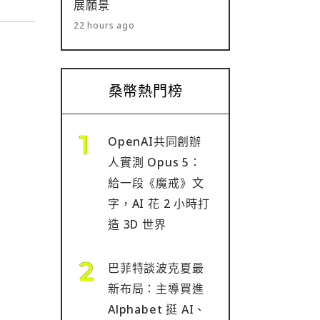
展願景
22 hours ago
桑幣熱門榜
OpenAI共同創辦
人實測 Opus 5：
給一段《魔戒》文
字，AI 花 2 小時打
造 3D 世界
巴菲特談波克夏最
新布局：主導買進
Alphabet 挺 AI、