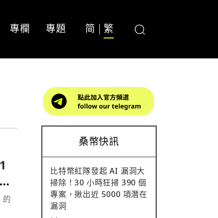
專欄
專題
简
繁
桑幣快訊
1
比特幣紅隊發起 AI 漏洞大
始交
掃除！30 小時狂掃 390 個
專案，揪出近 5000 項潛在
 的
漏洞