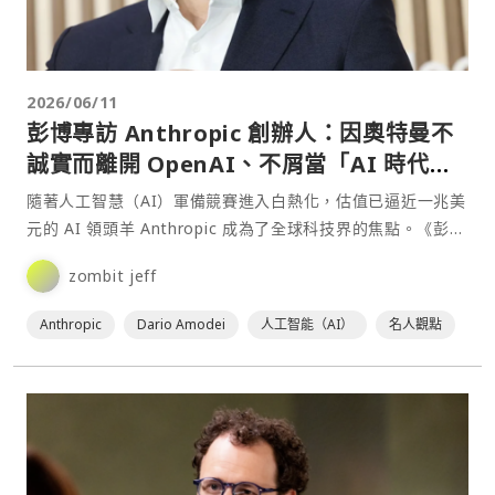
2026/06/11
彭博專訪 Anthropic 創辦人：因奧特曼不
誠實而離開 OpenAI、不屑當「AI 時代的
奧本海默」
隨著人工智慧（AI）軍備競賽進入白熱化，估值已逼近一兆美
元的 AI 領頭羊 Anthropic 成為了全球科技界的焦點。《彭
博》（Bloomberg Origina⋯
zombit jeff
Anthropic
Dario Amodei
人工智能（AI）
名人觀點