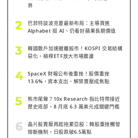
界
巴菲特談波克夏最新布局：主導買進
Alphabet 挺 AI、仍看好蘋果長期價值
韓國散戶加速撤離股市！KOSPI 交易結構
惡化，槓桿ETF放大市場震盪
SpaceX 財報公布後重挫！股價重挫
13.6%，資本支出、解禁賣壓成焦點
熊市尾聲？10x Research 指比特幣接近
歷史底部，8 月底 6.3 萬美元成關鍵門檻
晶片股賣壓再起拖累亞股：韓股重挫觸發
熔斷機制，日股跌破6.5萬點