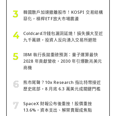
韓國散戶加速撤離股市！KOSPI 交易結構
惡化，槓桿ETF放大市場震盪
Coldcard冷錢包漏洞延燒！損失擴大至近
九千萬鎂，投資人反向湧入交易所避險
IBM 執行長拋重磅預測：量子運算最快
2028 年貢獻營收，2030 年引爆數兆美元
商機
熊市尾聲？10x Research 指比特幣接近
歷史底部，8 月底 6.3 萬美元成關鍵門檻
SpaceX 財報公布後重挫！股價重挫
13.6%，資本支出、解禁賣壓成焦點