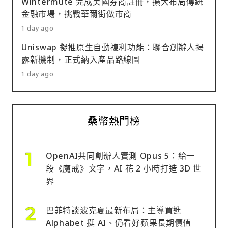
Wintermute 完成美國券商註冊，擴大布局傳統
金融市場，挑戰華爾街做市商
1 day ago
Uniswap 擬推原生自動複利功能：聯合創辦人揭
露新機制，正式納入產品路線圖
1 day ago
桑幣熱門榜
OpenAI共同創辦人實測 Opus 5：給一
段《魔戒》文字，AI 花 2 小時打造 3D 世
界
巴菲特談波克夏最新布局：主導買進
Alphabet 挺 AI、仍看好蘋果長期價值