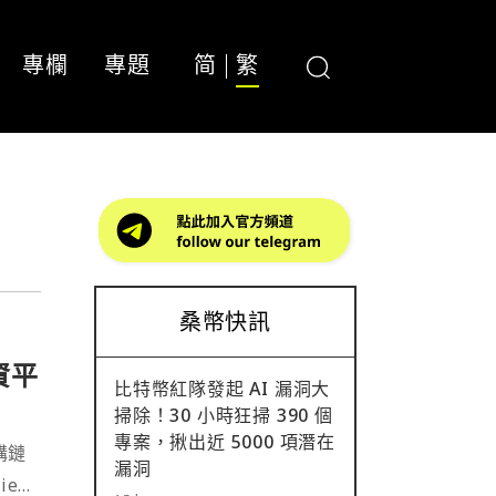
專欄
專題
简
繁
桑幣快訊
資平
比特幣紅隊發起 AI 漏洞大
售
掃除！30 小時狂掃 390 個
專案，揪出近 5000 項潛在
購鏈
漏洞
ie