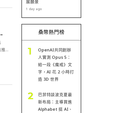
展願景
1 day ago
下
桑幣熱門榜
出
前推
OpenAI共同創辦
⋯
人實測 Opus 5：
給一段《魔戒》文
字，AI 花 2 小時打
造 3D 世界
巴菲特談波克夏最
新布局：主導買進
Alphabet 挺 AI、