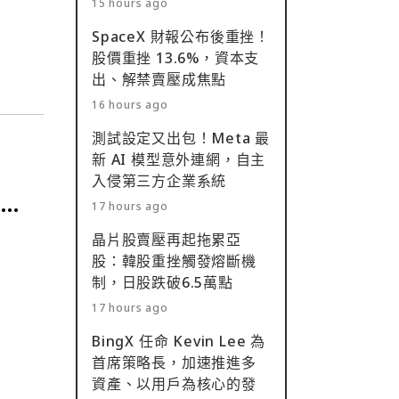
15 hours ago
過
SpaceX 財報公布後重挫！
股價重挫 13.6%，資本支
出、解禁賣壓成焦點
16 hours ago
測試設定又出包！Meta 最
新 AI 模型意外連網，自主
入侵第三方企業系統
與募
17 hours ago
晶片股賣壓再起拖累亞
股：韓股重挫觸發熔斷機
制，日股跌破6.5萬點
17 hours ago
BingX 任命 Kevin Lee 為
首席策略長，加速推進多
資產、以用戶為核心的發