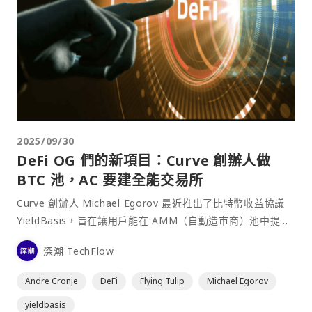
2025/09/30
DeFi OG 們的新項目：Curve 創辦人做
BTC 池，AC 要建全能交易所
Curve 創辦人 Michael Egorov 最近推出了比特幣收益協議
YieldBasis，旨在讓用戶能在 AMM（自動造市商）池中提供
BTC 流動性，同時避免承受無常損失（impermanent
深潮 TechFlow
loss），並可賺取交易手續費。該協議將於近期透過 Kr⋯
Andre Cronje
DeFi
Flying Tulip
Michael Egorov
yieldbasis