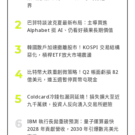
界
巴菲特談波克夏最新布局：主導買進
Alphabet 挺 AI、仍看好蘋果長期價值
韓國散戶加速撤離股市！KOSPI 交易結構
惡化，槓桿ETF放大市場震盪
比特幣大跌重創微策略！Q2 帳面虧損 82
億美元，連五週暫停買幣屯現金
Coldcard冷錢包漏洞延燒！損失擴大至近
九千萬鎂，投資人反向湧入交易所避險
IBM 執行長拋重磅預測：量子運算最快
2028 年貢獻營收，2030 年引爆數兆美元