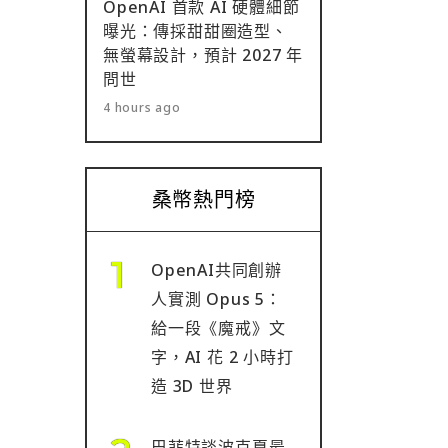
OpenAI 首款 AI 硬體細節
曝光：傳採甜甜圈造型、
無螢幕設計，預計 2027 年
問世
4 hours ago
桑幣熱門榜
OpenAI共同創辦
人實測 Opus 5：
給一段《魔戒》文
字，AI 花 2 小時打
造 3D 世界
巴菲特談波克夏最