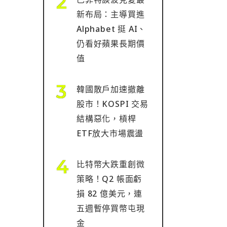
新布局：主導買進
Alphabet 挺 AI、
仍看好蘋果長期價
值
韓國散戶加速撤離
股市！KOSPI 交易
結構惡化，槓桿
ETF放大市場震盪
比特幣大跌重創微
策略！Q2 帳面虧
損 82 億美元，連
五週暫停買幣屯現
金