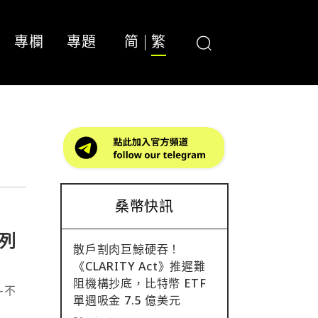
專欄
專題
简
繁
桑幣快訊
列
散戶割肉巨鯨硬吞！
《CLARITY Act》推遲難
阻機構抄底，比特幣 ETF
—不
單週吸金 7.5 億美元