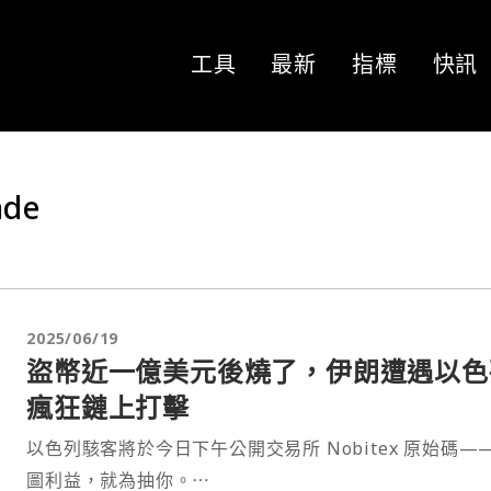
工具
最新
指標
快訊
nde
2025/06/19
盜幣近一億美元後燒了，伊朗遭遇以色
瘋狂鏈上打擊
以色列駭客將於今日下午公開交易所 Nobitex 原始碼—
圖利益，就為抽你。⋯