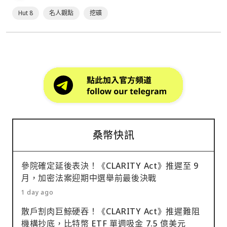
Hut 8
名人觀點
挖礦
桑幣快訊
參院確定延後表決！《CLARITY Act》推遲至 9
月，加密法案迎期中選舉前最後決戰
1 day ago
散戶割肉巨鯨硬吞！《CLARITY Act》推遲難阻
機構抄底，比特幣 ETF 單週吸金 7.5 億美元