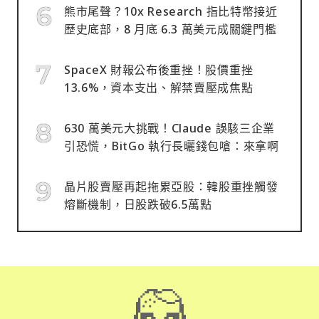
熊市尾聲？10x Research 指比特幣接近
歷史底部，8 月底 6.3 萬美元成關鍵門檻
SpaceX 財報公布後重挫！股價重挫
13.6%，資本支出、解禁賣壓成焦點
630 萬美元大挑戰！Claude 誤駭三企業
引恐慌，BitGo 執行長曬錢包嗆：來拿啊
晶片股賣壓再起拖累亞股：韓股重挫觸發
熔斷機制，日股跌破6.5萬點