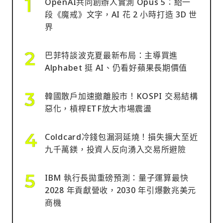
OpenAI共同創辦人實測 Opus 5：給一
段《魔戒》文字，AI 花 2 小時打造 3D 世
界
巴菲特談波克夏最新布局：主導買進
Alphabet 挺 AI、仍看好蘋果長期價值
韓國散戶加速撤離股市！KOSPI 交易結構
惡化，槓桿ETF放大市場震盪
Coldcard冷錢包漏洞延燒！損失擴大至近
九千萬鎂，投資人反向湧入交易所避險
IBM 執行長拋重磅預測：量子運算最快
2028 年貢獻營收，2030 年引爆數兆美元
商機