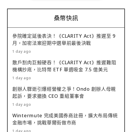
桑幣快訊
參院確定延後表決！《CLARITY Act》推遲至 9
月，加密法案迎期中選舉前最後決戰
1 day ago
散戶割肉巨鯨硬吞！《CLARITY Act》推遲難阻
機構抄底，比特幣 ETF 單週吸金 7.5 億美元
1 day ago
創辦人驟逝引爆經營權之爭！Ondo 創辦人母親
起訴，要求撤換 CEO 重組董事會
1 day ago
Wintermute 完成美國券商註冊，擴大布局傳統
金融市場，挑戰華爾街做市商
1 day ago