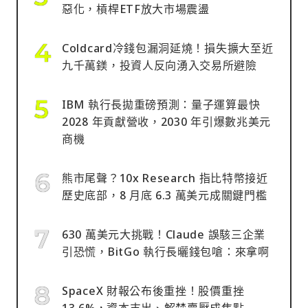
惡化，槓桿ETF放大市場震盪
Coldcard冷錢包漏洞延燒！損失擴大至近
九千萬鎂，投資人反向湧入交易所避險
IBM 執行長拋重磅預測：量子運算最快
2028 年貢獻營收，2030 年引爆數兆美元
商機
熊市尾聲？10x Research 指比特幣接近
歷史底部，8 月底 6.3 萬美元成關鍵門檻
630 萬美元大挑戰！Claude 誤駭三企業
引恐慌，BitGo 執行長曬錢包嗆：來拿啊
SpaceX 財報公布後重挫！股價重挫
13.6%，資本支出、解禁賣壓成焦點