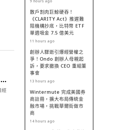
9 hours ago
社群
散戶割肉巨鯨硬吞！
《CLARITY Act》推遲難
阻機構抄底，比特幣 ETF
單週吸金 7.5 億美元
11 hours ago
創辦人驟逝引爆經營權之
爭！Ondo 創辦人母親起
訴，要求撤換 CEO 重組董
事會
e
13 hours ago
Wintermute 完成美國券
商註冊，擴大布局傳統金
融市場，挑戰華爾街做市
商
14 hours ago