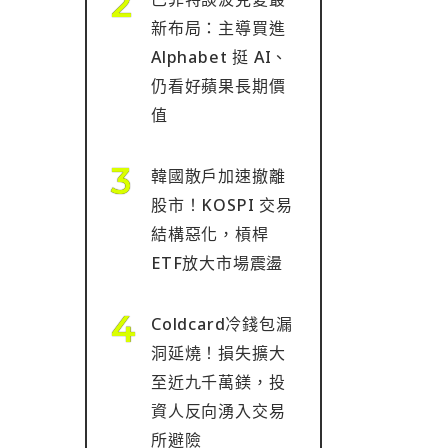
新布局：主導買進
Alphabet 挺 AI、
仍看好蘋果長期價
值
韓國散戶加速撤離
股市！KOSPI 交易
結構惡化，槓桿
ETF放大市場震盪
Coldcard冷錢包漏
洞延燒！損失擴大
至近九千萬鎂，投
資人反向湧入交易
所避險