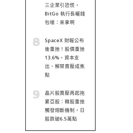
三企業引恐慌，
BitGo 執行長曬錢
包嗆：來拿啊
SpaceX 財報公布
後重挫！股價重挫
13.6%，資本支
出、解禁賣壓成焦
點
晶片股賣壓再起拖
累亞股：韓股重挫
觸發熔斷機制，日
股跌破6.5萬點