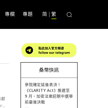
專欄
專題
简
繁
桑幣快訊
參院確定延後表決！
《CLARITY Act》推遲至
9 月，加密法案迎期中選舉
貢獻
前最後決戰
r