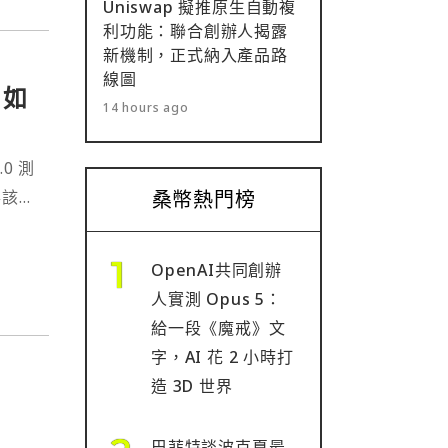
Uniswap 擬推原生自動複
利功能：聯合創辦人揭露
新機制，正式納入產品路
線圖
 如
14 hours ago
.0 測
得該
桑幣熱門榜
OpenAI共同創辦
人實測 Opus 5：
給一段《魔戒》文
字，AI 花 2 小時打
造 3D 世界
巴菲特談波克夏最