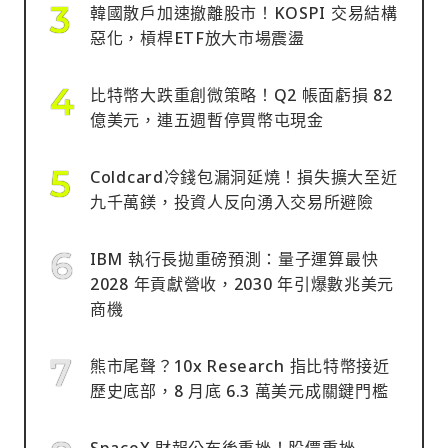
韓國散戶加速撤離股市！KOSPI 交易結構
惡化，槓桿ETF放大市場震盪
比特幣大跌重創微策略！Q2 帳面虧損 82
億美元，連五週暫停買幣屯現金
Coldcard冷錢包漏洞延燒！損失擴大至近
九千萬鎂，投資人反向湧入交易所避險
IBM 執行長拋重磅預測：量子運算最快
2028 年貢獻營收，2030 年引爆數兆美元
商機
熊市尾聲？10x Research 指比特幣接近
歷史底部，8 月底 6.3 萬美元成關鍵門檻
SpaceX 財報公布後重挫！股價重挫