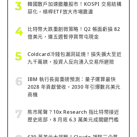
韓國散戶加速撤離股市！KOSPI 交易結構
惡化，槓桿ETF放大市場震盪
比特幣大跌重創微策略！Q2 帳面虧損 82
億美元，連五週暫停買幣屯現金
Coldcard冷錢包漏洞延燒！損失擴大至近
九千萬鎂，投資人反向湧入交易所避險
IBM 執行長拋重磅預測：量子運算最快
2028 年貢獻營收，2030 年引爆數兆美元
商機
熊市尾聲？10x Research 指比特幣接近
歷史底部，8 月底 6.3 萬美元成關鍵門檻
630 萬美元大挑戰！Claude 誤駭三企業