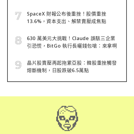
SpaceX 財報公布後重挫！股價重挫
13.6%，資本支出、解禁賣壓成焦點
630 萬美元大挑戰！Claude 誤駭三企業
引恐慌，BitGo 執行長曬錢包嗆：來拿啊
晶片股賣壓再起拖累亞股：韓股重挫觸發
熔斷機制，日股跌破6.5萬點