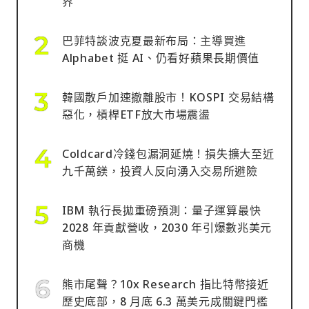
界
巴菲特談波克夏最新布局：主導買進
Alphabet 挺 AI、仍看好蘋果長期價值
韓國散戶加速撤離股市！KOSPI 交易結構
惡化，槓桿ETF放大市場震盪
Coldcard冷錢包漏洞延燒！損失擴大至近
九千萬鎂，投資人反向湧入交易所避險
IBM 執行長拋重磅預測：量子運算最快
2028 年貢獻營收，2030 年引爆數兆美元
商機
熊市尾聲？10x Research 指比特幣接近
歷史底部，8 月底 6.3 萬美元成關鍵門檻