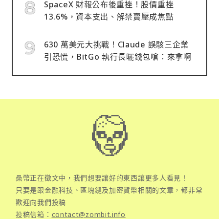
SpaceX 財報公布後重挫！股價重挫
13.6%，資本支出、解禁賣壓成焦點
630 萬美元大挑戰！Claude 誤駭三企業
引恐慌，BitGo 執行長曬錢包嗆：來拿啊
桑幣正在徵文中，我們想要讓好的東西讓更多人看見！
只要是跟金融科技、區塊鏈及加密貨幣相關的文章，都非常
歡迎向我們投稿
投稿信箱：
contact@zombit.info