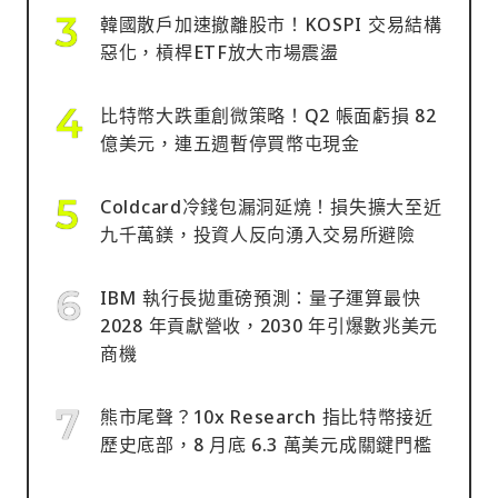
韓國散戶加速撤離股市！KOSPI 交易結構
惡化，槓桿ETF放大市場震盪
比特幣大跌重創微策略！Q2 帳面虧損 82
億美元，連五週暫停買幣屯現金
Coldcard冷錢包漏洞延燒！損失擴大至近
九千萬鎂，投資人反向湧入交易所避險
IBM 執行長拋重磅預測：量子運算最快
2028 年貢獻營收，2030 年引爆數兆美元
商機
熊市尾聲？10x Research 指比特幣接近
歷史底部，8 月底 6.3 萬美元成關鍵門檻