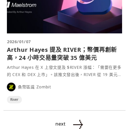
2026/01/07
Arthur Hayes 提及 RIVER；幣價再創新
高，24 小時交易量突破 35 億美元
Arthur Hayes 在 X 上發文提及 $RIVER 漲幅：「需要在更多
的 CEX 和 DEX 上市」。該推文發出後，RIVER 從 19 美元短
暫上漲至近 26 美元，漲幅達 36%。之後 Arthur Hayes 再次
桑幣區識 Zombit
呼籲 Binance、Bybit 等 CE⋯
River
next