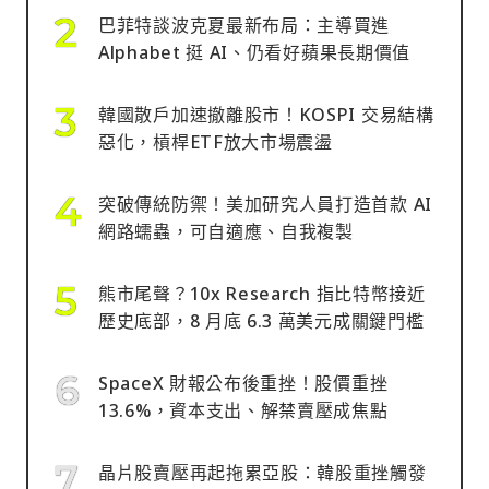
巴菲特談波克夏最新布局：主導買進
Alphabet 挺 AI、仍看好蘋果長期價值
韓國散戶加速撤離股市！KOSPI 交易結構
惡化，槓桿ETF放大市場震盪
突破傳統防禦！美加研究人員打造首款 AI
網路蠕蟲，可自適應、自我複製
熊市尾聲？10x Research 指比特幣接近
歷史底部，8 月底 6.3 萬美元成關鍵門檻
SpaceX 財報公布後重挫！股價重挫
13.6%，資本支出、解禁賣壓成焦點
晶片股賣壓再起拖累亞股：韓股重挫觸發