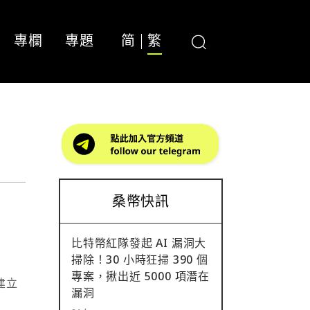
專欄
專題
简
繁
桑幣快訊
比特幣紅隊發起 AI 漏洞大
掃除！30 小時狂掃 390 個
專案，揪出近 5000 項潛在
布建立
漏洞