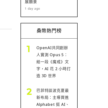
展願景
1 day ago
桑幣熱門榜
OpenAI共同創辦
人實測 Opus 5：
給一段《魔戒》文
字，AI 花 2 小時打
造 3D 世界
巴菲特談波克夏最
新布局：主導買進
Alphabet 挺 AI、