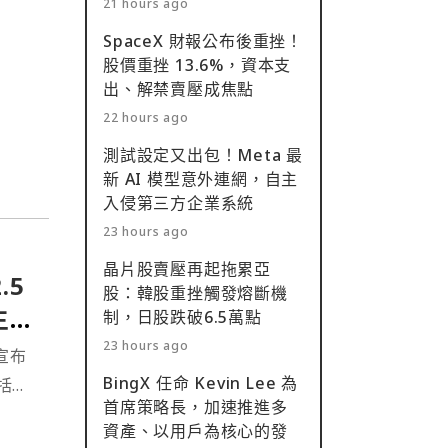
21 hours ago
SpaceX 財報公布後重挫！
股價重挫 13.6%，資本支
出、解禁賣壓成焦點
22 hours ago
測試設定又出包！Meta 最
新 AI 模型意外連網，自主
入侵第三方企業系統
23 hours ago
晶片股賣壓再起拖累亞
.5
股：韓股重挫觸發熔斷機
主流
制，日股跌破6.5萬點
23 hours ago
四宣布
BingX 任命 Kevin Lee 為
括比
首席策略長，加速推進多
普的
資產、以用戶為核心的發