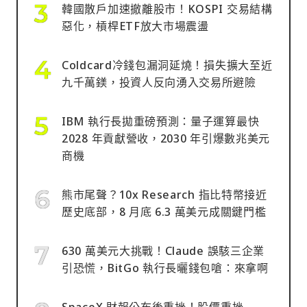
韓國散戶加速撤離股市！KOSPI 交易結構
惡化，槓桿ETF放大市場震盪
Coldcard冷錢包漏洞延燒！損失擴大至近
九千萬鎂，投資人反向湧入交易所避險
IBM 執行長拋重磅預測：量子運算最快
2028 年貢獻營收，2030 年引爆數兆美元
商機
熊市尾聲？10x Research 指比特幣接近
歷史底部，8 月底 6.3 萬美元成關鍵門檻
630 萬美元大挑戰！Claude 誤駭三企業
引恐慌，BitGo 執行長曬錢包嗆：來拿啊
SpaceX 財報公布後重挫！股價重挫