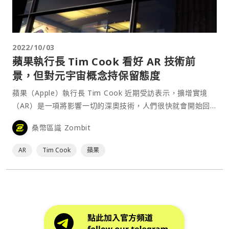
2022/10/03
蘋果執行長 Tim Cook 看好 AR 技術前
景，但對元宇宙概念持保留態度
蘋果（Apple）執行長 Tim Cook 近期受訪表示，擴增實境
（AR）是一項將影響一切的深奧技術，人們很快就會開始回
顧這段沒有 AR 的日子是如何渡過的。而當談及元宇宙
桑幣區識 Zombit
（Metaverse）時，Cook 表示，自己真的不確定一般人是否
知道什麼是元宇宙，蘋果在很大程度⋯
AR
Tim Cook
蘋果