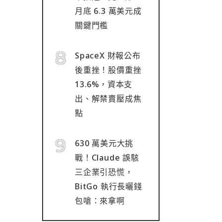
月底 6.3 萬美元成
關鍵門檻
SpaceX 財報公布
後重挫！股價重挫
13.6%，資本支
出、解禁賣壓成焦
點
630 萬美元大挑
戰！Claude 誤駭
三企業引恐慌，
BitGo 執行長曬錢
包嗆：來拿啊