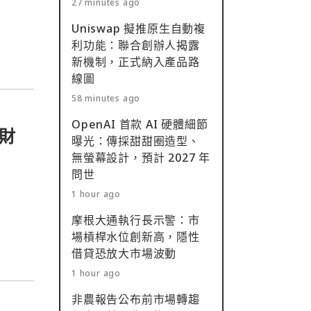
27 minutes ago
Uniswap 擬推原生自動複
利功能：聯合創辦人揭露
新機制，正式納入產品路
線圖
58 minutes ago
OpenAI 首款 AI 硬體細節
財
曝光：傳採甜甜圈造型、
無螢幕設計，預計 2027 年
問世
1 hour ago
摩根大通執行長示警：市
場槓桿水位創新高，隱性
借貸恐放大市場波動
1 hour ago
非農報告公布前市場轉趨