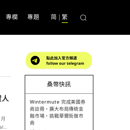
專欄
專題
简
繁
桑幣快訊
資人
Wintermute 完成美國券
商註冊，擴大布局傳統金
融市場，挑戰華爾街做市
 月
商
al