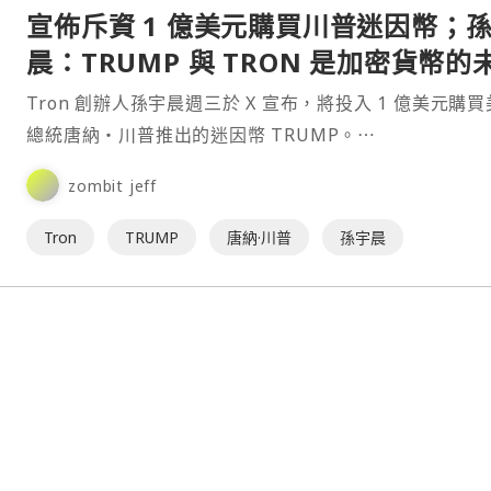
宣佈斥資 1 億美元購買川普迷因幣；
晨：TRUMP 與 TRON 是加密貨幣的
來！
Tron 創辦人孫宇晨週三於 X 宣布，將投入 1 億美元購
總統唐納・川普推出的迷因幣 TRUMP。⋯
zombit jeff
Tron
TRUMP
唐納·川普
孫宇晨