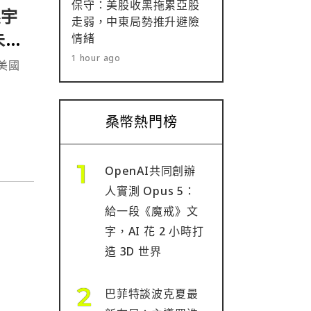
保守：美股收黑拖累亞股
孫宇
走弱，中東局勢推升避險
未
情緒
1 hour ago
買美國
桑幣熱門榜
OpenAI共同創辦
人實測 Opus 5：
給一段《魔戒》文
字，AI 花 2 小時打
造 3D 世界
巴菲特談波克夏最