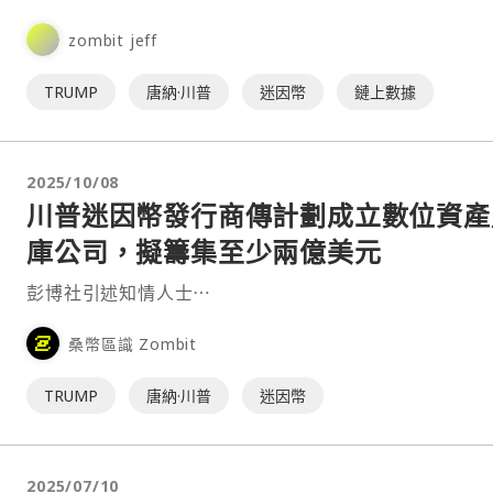
Trump（TRUM⋯
zombit jeff
TRUMP
唐納·川普
迷因幣
鏈上數據
2025/10/08
川普迷因幣發行商傳計劃成立數位資產
庫公司，擬籌集至少兩億美元
彭博社引述知情人士⋯
桑幣區識 Zombit
TRUMP
唐納·川普
迷因幣
2025/07/10