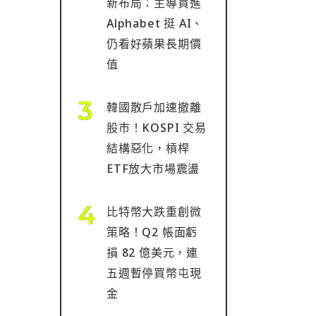
新布局：主導買進
Alphabet 挺 AI、
仍看好蘋果長期價
值
韓國散戶加速撤離
股市！KOSPI 交易
結構惡化，槓桿
ETF放大市場震盪
比特幣大跌重創微
策略！Q2 帳面虧
損 82 億美元，連
五週暫停買幣屯現
金