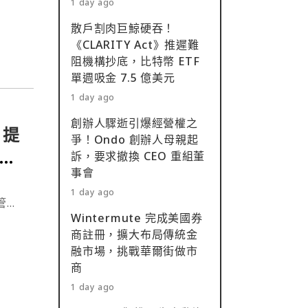
1 day ago
x 價
散戶割肉巨鯨硬吞！
⋯
《CLARITY Act》推遲難
阻機構抄底，比特幣 ETF
單週吸金 7.5 億美元
1 day ago
創辦人驟逝引爆經營權之
 提
爭！Ondo 創辦人母親起
引入
訴，要求撤換 CEO 重組董
事會
門
1 day ago
產管理
Wintermute 完成美國券
商註冊，擴大布局傳統金
融市場，挑戰華爾街做市
商
1 day ago