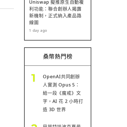
Uniswap 擬推原生自動複
利功能：聯合創辦人揭露
新機制，正式納入產品路
線圖
1 day ago
桑幣熱門榜
OpenAI共同創辦
人實測 Opus 5：
給一段《魔戒》文
字，AI 花 2 小時打
造 3D 世界
巴菲特談波克夏最