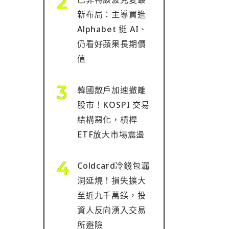
新布局：主導買進
Alphabet 挺 AI、
仍看好蘋果長期價
值
韓國散戶加速撤離
股市！KOSPI 交易
結構惡化，槓桿
ETF放大市場震盪
Coldcard冷錢包漏
洞延燒！損失擴大
至近九千萬鎂，投
資人反向湧入交易
所避險