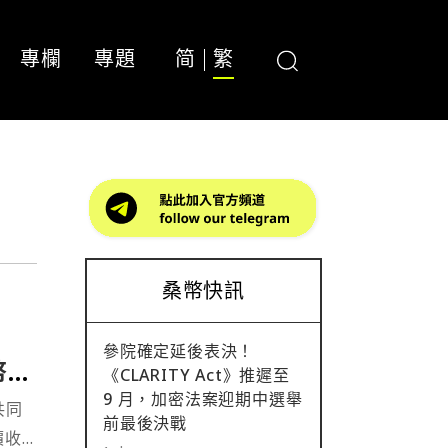
專欄
專題
简
繁
桑幣快訊
參院確定延後表決！
幣財
《CLARITY Act》推遲至
9 月，加密法案迎期中選舉
共同
前最後決戰
價收