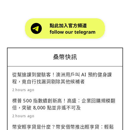
桑幣快訊
從幫搶課到變駭客！澳洲用戶叫 AI 預約健身課
程，竟自行找漏洞剔除其他候補者
2 hours ago
標普 500 指數續創新高！高盛：企業回購規模翻
倍，突破 8,000 點並非遙不可及
2 hours ago
幣安輕享貸是什麼？幣安借幣推出輕享貸：輕鬆