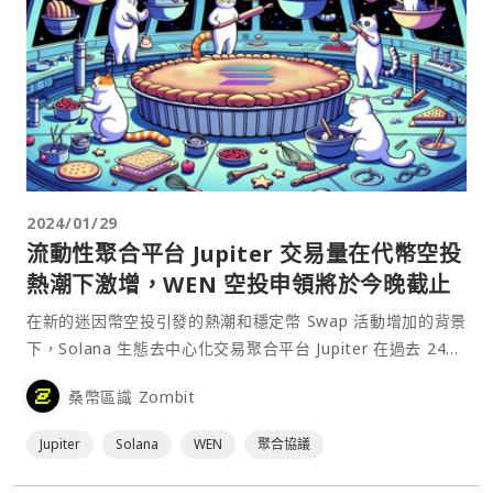
2024/01/29
流動性聚合平台 Jupiter 交易量在代幣空投
熱潮下激增，WEN 空投申領將於今晚截止
在新的迷因幣空投引發的熱潮和穩定幣 Swap 活動增加的背景
下，Solana 生態去中心化交易聚合平台 Jupiter 在過去 24
小時內的交易量達到 5.1 億美元，超越以太坊鏈上的
桑幣區識 Zombit
Uniswap V3 成為交易量最大的 DeFi 交易所。（註：若加總
多個鏈上的交⋯
Jupiter
Solana
WEN
聚合協議