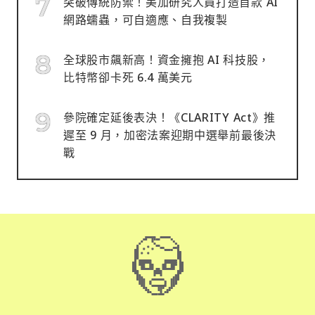
突破傳統防禦！美加研究人員打造首款 AI
網路蠕蟲，可自適應、自我複製
全球股市飆新高！資金擁抱 AI 科技股，
比特幣卻卡死 6.4 萬美元
參院確定延後表決！《CLARITY Act》推
遲至 9 月，加密法案迎期中選舉前最後決
戰