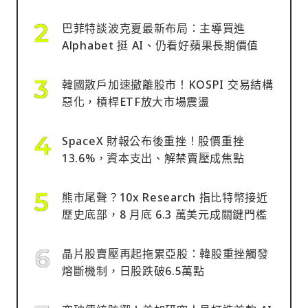
巴菲特談波克夏最新布局：主導買進
Alphabet 挺 AI、仍看好蘋果長期價值
韓國散戶加速撤離股市！KOSPI 交易結構
惡化，槓桿ETF放大市場震盪
SpaceX 財報公布後重挫！股價重挫
13.6%，資本支出、解禁賣壓成焦點
熊市尾聲？10x Research 指比特幣接近
歷史底部，8 月底 6.3 萬美元成關鍵門檻
晶片股賣壓再起拖累亞股：韓股重挫觸發
熔斷機制，日股跌破6.5萬點