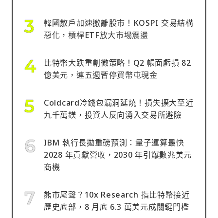
韓國散戶加速撤離股市！KOSPI 交易結構
惡化，槓桿ETF放大市場震盪
比特幣大跌重創微策略！Q2 帳面虧損 82
億美元，連五週暫停買幣屯現金
Coldcard冷錢包漏洞延燒！損失擴大至近
九千萬鎂，投資人反向湧入交易所避險
IBM 執行長拋重磅預測：量子運算最快
2028 年貢獻營收，2030 年引爆數兆美元
商機
熊市尾聲？10x Research 指比特幣接近
歷史底部，8 月底 6.3 萬美元成關鍵門檻