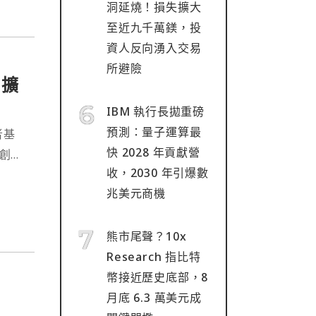
洞延燒！損失擴大
至近九千萬鎂，投
資人反向湧入交易
所避險
，擴
IBM 執行長拋重磅
預測：量子運算最
者基
快 2028 年貢獻營
的創辦
收，2030 年引爆數
注於
兆美元商機
熊市尾聲？10x
Research 指比特
幣接近歷史底部，8
月底 6.3 萬美元成