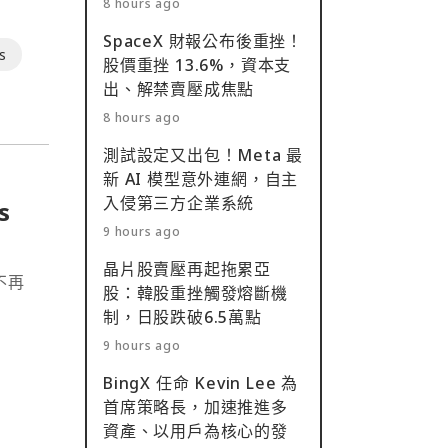
8 hours ago
SpaceX 財報公布後重挫！
s
股價重挫 13.6%，資本支
出、解禁賣壓成焦點
8 hours ago
測試設定又出包！Meta 最
新 AI 模型意外連網，自主
入侵第三方企業系統
s
9 hours ago
晶片股賣壓再起拖累亞
不再
股：韓股重挫觸發熔斷機
制，日股跌破6.5萬點
9 hours ago
BingX 任命 Kevin Lee 為
首席策略長，加速推進多
資產、以用戶為核心的發