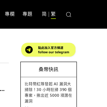
專欄
專題
简
繁
桑幣快訊
比特幣紅隊發起 AI 漏洞大
掃除！30 小時狂掃 390 個
專案，揪出近 5000 項潛在
漏洞