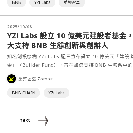
BNB
YZi Labs
華興資本
2025/10/08
YZi Labs 設立 10 億美元建設者基金
大支持 BNB 生態創新與創辦人
知名創投機構 YZi Labs 週三宣布設立 10 億美元「建設
金」（Builder Fund），旨在加倍支持 BNB 生態系中
人，特別聚焦於 BNB Chain，並邀請更多長期創辦人專
桑幣區識 Zombit
基於 BNB 的創新領域，包括交易、RWA（現實資產代幣
化）、AI、D⋯
BNB CHAIN
YZi Labs
next