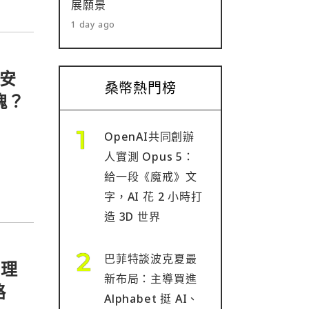
展願景
1 day ago
幣安
桑幣熱門榜
板塊？
OpenAI共同創辦
人實測 Opus 5：
給一段《魔戒》文
字，AI 花 2 小時打
造 3D 世界
巴菲特談波克夏最
管理
新布局：主導買進
略
Alphabet 挺 AI、