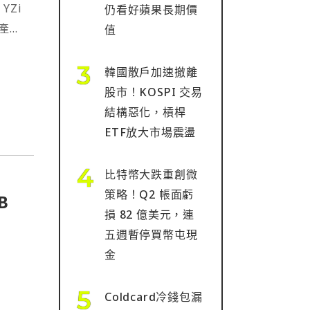
YZi
仍看好蘋果長期價
資產管
值
韓國散戶加速撤離
股市！KOSPI 交易
結構惡化，槓桿
ETF放大市場震盪
比特幣大跌重創微
策略！Q2 帳面虧
B
損 82 億美元，連
五週暫停買幣屯現
金
Coldcard冷錢包漏