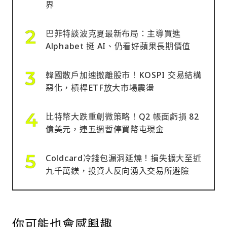
界
巴菲特談波克夏最新布局：主導買進
Alphabet 挺 AI、仍看好蘋果長期價值
韓國散戶加速撤離股市！KOSPI 交易結構
惡化，槓桿ETF放大市場震盪
比特幣大跌重創微策略！Q2 帳面虧損 82
億美元，連五週暫停買幣屯現金
Coldcard冷錢包漏洞延燒！損失擴大至近
九千萬鎂，投資人反向湧入交易所避險
你可能也會感興趣