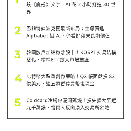
段《魔戒》文字，AI 花 2 小時打造 3D 世
界
巴菲特談波克夏最新布局：主導買進
Alphabet 挺 AI、仍看好蘋果長期價值
韓國散戶加速撤離股市！KOSPI 交易結構
惡化，槓桿ETF放大市場震盪
比特幣大跌重創微策略！Q2 帳面虧損 82
億美元，連五週暫停買幣屯現金
Coldcard冷錢包漏洞延燒！損失擴大至近
九千萬鎂，投資人反向湧入交易所避險