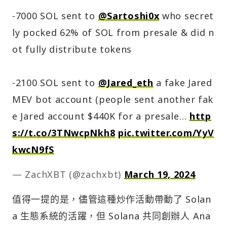
-7000 SOL sent to
@Sartoshi0x
who secret
ly pocked 62% of SOL from presale & did n
ot fully distribute tokens
-2100 SOL sent to
@Jared_eth
a fake Jared
MEV bot account (people sent another fak
e Jared account $440K for a presale…
http
s://t.co/3TNwcpNkh8
pic.twitter.com/YyV
kwcN9fS
— ZachXBT (@zachxbt)
March 19, 2024
值得一提的是，儘管這種炒作活動帶動了 Solan
a 生態系統的活躍，但 Solana 共同創辦人 Ana