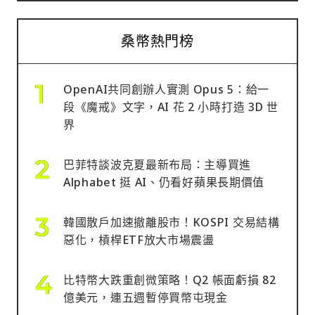
桑幣熱門榜
OpenAI共同創辦人實測 Opus 5：給一
段《魔戒》文字，AI 花 2 小時打造 3D 世
界
巴菲特談波克夏最新布局：主導買進
Alphabet 挺 AI、仍看好蘋果長期價值
韓國散戶加速撤離股市！KOSPI 交易結構
惡化，槓桿ETF放大市場震盪
比特幣大跌重創微策略！Q2 帳面虧損 82
億美元，連五週暫停買幣屯現金