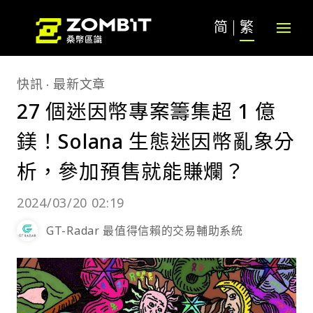
简
繁
快訊
最新文章
27 個迷因幣專案籌集超 1 億
鎂！Solana 生態迷因幣亂象分
析，參加預售就能賺爛？
2024/03/20 02:19
GT-Radar 最值得信賴的交易輔助系統