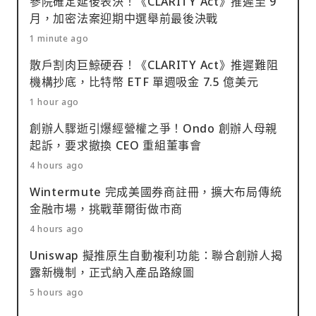
參院確定延後表決！《CLARITY Act》推遲至 9
月，加密法案迎期中選舉前最後決戰
1 minute ago
散戶割肉巨鯨硬吞！《CLARITY Act》推遲難阻
機構抄底，比特幣 ETF 單週吸金 7.5 億美元
1 hour ago
創辦人驟逝引爆經營權之爭！Ondo 創辦人母親
起訴，要求撤換 CEO 重組董事會
4 hours ago
Wintermute 完成美國券商註冊，擴大布局傳統
金融市場，挑戰華爾街做市商
4 hours ago
Uniswap 擬推原生自動複利功能：聯合創辦人揭
露新機制，正式納入產品路線圖
5 hours ago