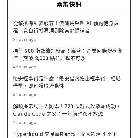
桑幣快訊
從幫搶課到變駭客！澳洲用戶叫 AI 預約健身課
程，竟自行找漏洞剔除其他候補者
5 hours ago
標普 500 指數續創新高！高盛：企業回購規模翻
倍，突破 8,000 點並非遙不可及
6 hours ago
幣安輕享貸是什麼？幣安借幣推出輕享貸：輕鬆
借幣，即刻獲取流動性
6 hours ago
解鎖提示詞注入防禦！720 次新式攻擊零成功，
Claude Code 之父：一年前想都不敢想
7 hours ago
Hyperliquid 交易量創新高，收入卻連 4 季下