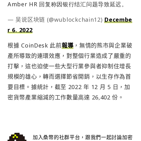
Amber HR 回复称因银行结汇问题导致延迟。
— 吴说区块链 (@wublockchain12)
Decembe
r 6, 2022
根據 CoinDesk 此前
報導
，無情的熊市與企業破
產所導致的連環效應，對整個行業造成了嚴重的
打擊，這也迫使一些大型行業參與者抑制住增長
規模的雄心，轉而選擇節省開銷，以生存作為首
要目標。據統計，截至 2022 年 12 月 5 日，加
密貨幣產業縮減的工作數量高達 26,402 份。
加入桑幣的社群平台，跟我們一起討論加密