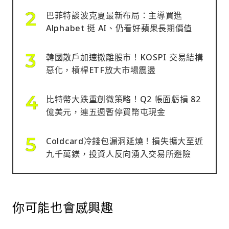
巴菲特談波克夏最新布局：主導買進
Alphabet 挺 AI、仍看好蘋果長期價值
韓國散戶加速撤離股市！KOSPI 交易結構
惡化，槓桿ETF放大市場震盪
比特幣大跌重創微策略！Q2 帳面虧損 82
億美元，連五週暫停買幣屯現金
Coldcard冷錢包漏洞延燒！損失擴大至近
九千萬鎂，投資人反向湧入交易所避險
你可能也會感興趣