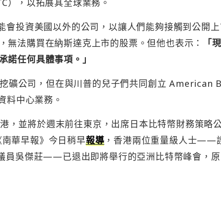
TC），以拓展其全球業務。
tcoin 可能會投資美國以外的公司，以讓人們能夠接觸到公開
，無法購買在納斯達克上市的股票。但他也表示：
「
承諾任何具體事項。」
礦公司，但在與川普的兒子們共同創立 American Bi
與資料中心業務。
 目前也在香港，並將於週末前往東京，出席日本比特幣財務策略
《南華早報》今日稍早
報導
，香港兩位重量級人士——
會議員吳傑莊——已退出即將舉行的亞洲比特幣峰會，原