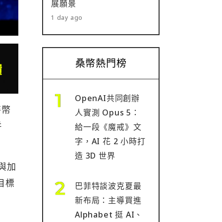
展願景
1 day ago
桑幣熱門榜
OpenAI共同創辦
特幣
人實測 Opus 5：
併
給一段《魔戒》文
字，AI 花 2 小時打
造 3D 世界
慧與加
，目標
巴菲特談波克夏最
新布局：主導買進
Alphabet 挺 AI、