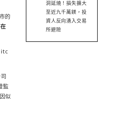
洞延燒！損失擴大
至近九千萬鎂，投
上市的
資人反向湧入交易
現在
所避險
tc
公司
證監
因似