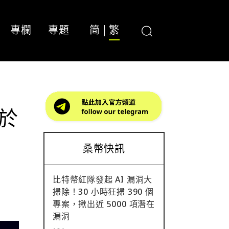
專欄
專題
简
繁
擬於
桑幣快訊
比特幣紅隊發起 AI 漏洞大
掃除！30 小時狂掃 390 個
專案，揪出近 5000 項潛在
漏洞