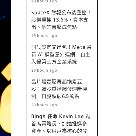
18 hours ago
SpaceX 財報公布後重挫！
股價重挫 13.6%，資本支
出、解禁賣壓成焦點
19 hours ago
測試設定又出包！Meta 最
新 AI 模型意外連網，自主
入侵第三方企業系統
20 hours ago
晶片股賣壓再起拖累亞
股：韓股重挫觸發熔斷機
制，日股跌破6.5萬點
20 hours ago
BingX 任命 Kevin Lee 為
首席策略長，加速推進多
資產、以用戶為核心的發