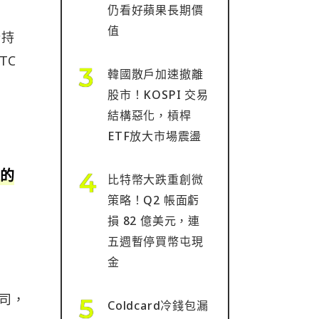
仍看好蘋果長期價
值
計持
TC
韓國散戶加速撤離
股市！KOSPI 交易
結構惡化，槓桿
ETF放大市場震盪
道的
比特幣大跌重創微
策略！Q2 帳面虧
損 82 億美元，連
五週暫停買幣屯現
金
公司，
Coldcard冷錢包漏