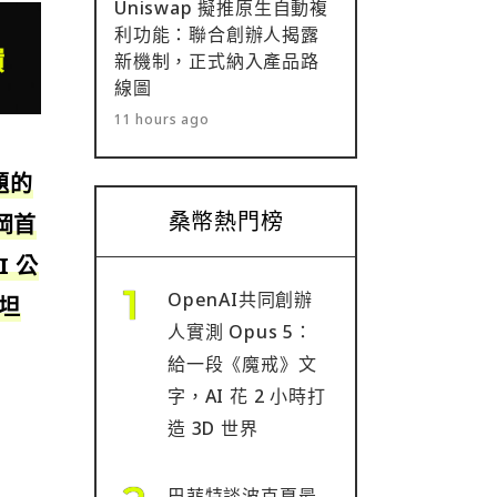
Uniswap 擬推原生自動複
利功能：聯合創辦人揭露
新機制，正式納入產品路
線圖
11 hours ago
題的
桑幣熱門榜
岡首
 公
OpenAI共同創辦
他坦
人實測 Opus 5：
給一段《魔戒》文
字，AI 花 2 小時打
造 3D 世界
巴菲特談波克夏最