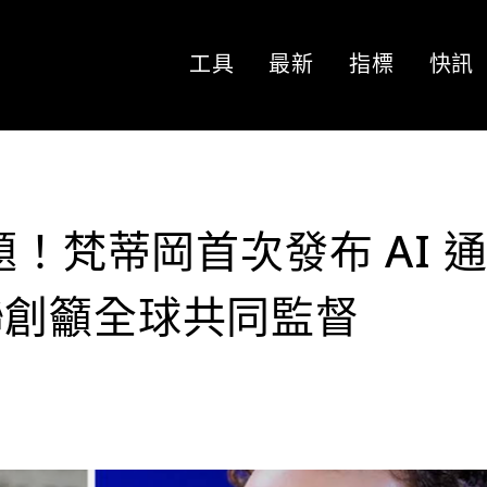
工具
最新
指標
快訊
題！梵蒂岡首次發布 AI 
c 聯創籲全球共同監督