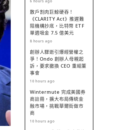
6 hours ago
散戶割肉巨鯨硬吞！
《CLARITY Act》推遲難
阻機構抄底，比特幣 ETF
單週吸金 7.5 億美元
8 hours ago
創辦人驟逝引爆經營權之
爭！Ondo 創辦人母親起
訴，要求撤換 CEO 重組董
事會
10 hours ago
Wintermute 完成美國券
商註冊，擴大布局傳統金
融市場，挑戰華爾街做市
商
10 hours ago