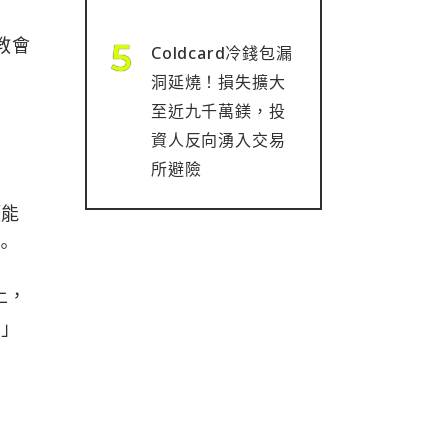
教會
Coldcard冷錢包漏
洞延燒！損失擴大
至近九千萬鎂，投
資人反向湧入交易
所避險
類能
。
上，
人」