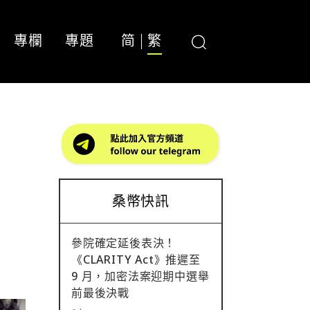
專欄
專題
简
繁
通
桑幣快訊
參院確定延後表決！
《CLARITY Act》推遲至
9 月，加密法案迎期中選舉
前最後決戰