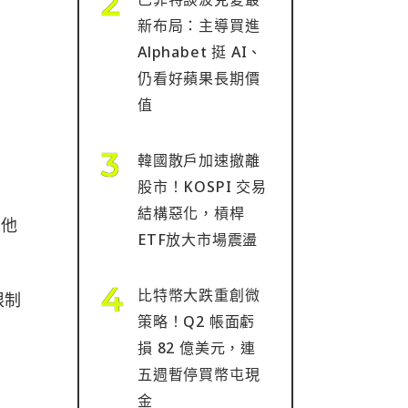
新布局：主導買進
Alphabet 挺 AI、
仍看好蘋果長期價
值
韓國散戶加速撤離
股市！KOSPI 交易
結構惡化，槓桿
。他
ETF放大市場震盪
比特幣大跌重創微
限制
策略！Q2 帳面虧
損 82 億美元，連
驅
五週暫停買幣屯現
金