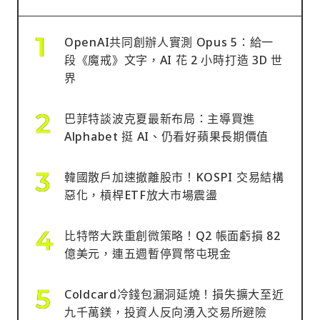
OpenAI共同創辦人實測 Opus 5：給一
段《魔戒》文字，AI 花 2 小時打造 3D 世
界
巴菲特談波克夏最新布局：主導買進
Alphabet 挺 AI、仍看好蘋果長期價值
韓國散戶加速撤離股市！KOSPI 交易結構
惡化，槓桿ETF放大市場震盪
比特幣大跌重創微策略！Q2 帳面虧損 82
億美元，連五週暫停買幣屯現金
Coldcard冷錢包漏洞延燒！損失擴大至近
九千萬鎂，投資人反向湧入交易所避險