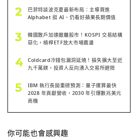
巴菲特談波克夏最新布局：主導買進
Alphabet 挺 AI、仍看好蘋果長期價值
韓國散戶加速撤離股市！KOSPI 交易結構
惡化，槓桿ETF放大市場震盪
Coldcard冷錢包漏洞延燒！損失擴大至近
九千萬鎂，投資人反向湧入交易所避險
IBM 執行長拋重磅預測：量子運算最快
2028 年貢獻營收，2030 年引爆數兆美元
商機
你可能也會感興趣