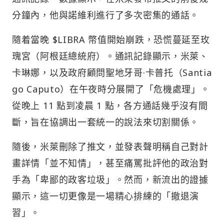
分鐘內，他與諾維利進行了多次密集的通話。
隨着當晚 $LIBRA 幣值開始崩跌，恐慌蔓延至玫
瑰宮（阿根廷總統府）。通訊記錄顯示，米萊、
卡琳娜，以及政府顧問聖地牙哥·卡普托（Santia
go Caputo）在午夜時分展開了「危機處理」。
從晚上 11 點到凌晨 1 點，各方通話幾乎沒有間
斷，旨在協調出一套統一的說法來切割關係。
隨後，米萊刪除了推文，並發表聲明稱自己對計
畫詳情「並不知情」，甚至痛罵批評他的政治對
手為「卑鄙的政客垃圾」。然而，新流出的證據
顯示，這一切更像是一場精心排練的「撤退演
習」。