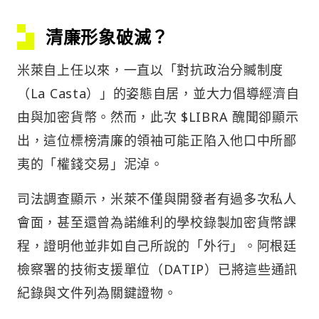
清廉形象破滅？
米萊自上任以來，一直以「對抗政治分贓制度
（La Casta）」的姿態自居，並大力倡導經濟自
由與加密貨幣。然而，此次 $LIBRA 醜聞卻顯示
出，這位標榜清廉的領袖可能正陷入他口中所鄙
夷的「權錢交易」泥淖。
司法調查顯示，米萊不僅與開發者有過多次私人
會面，甚至還曾為諾維利的學校錄製加密貨幣課
程，證明他並非如自己所說的「外行」。阿根廷
檢察署的技術支援單位（DATIP）已將這些通訊
紀錄與文件列為關鍵證物。