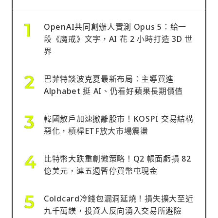
OpenAI共同創辦人實測 Opus 5：給一
段《魔戒》文字，AI 花 2 小時打造 3D 世
界
巴菲特談波克夏最新布局：主導買進
Alphabet 挺 AI、仍看好蘋果長期價值
韓國散戶加速撤離股市！KOSPI 交易結構
惡化，槓桿ETF放大市場震盪
比特幣大跌重創微策略！Q2 帳面虧損 82
億美元，連五週暫停買幣屯現金
Coldcard冷錢包漏洞延燒！損失擴大至近
九千萬鎂，投資人反向湧入交易所避險