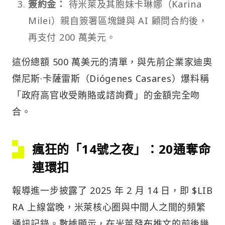
簽約金：
待米萊及其胞妹卡琳娜（Karina
Milei）親自簽署區塊鏈與 AI 顧問合約後，
再支付 200 萬美元。
這份總額 500 萬美元的清單，與先前企業家迪奧
傑尼斯·卡薩雷斯（Diógenes Casares）爆料稱
「政府高官收受賄賂或諮詢費」的金額完全吻
合。
瘋狂的「14號之夜」：20通奪命
連環扣
報導進一步披露了 2025 年 2 月 14 日，即 $LIB
RA 上線當晚，米萊核心圈與中間人之間的頻繁
通訊記錄。數據顯示，在米萊發布推文的前後幾