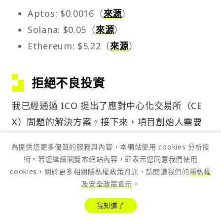
Aptos: $0.0016（
來源
）
Solana: $0.05（
來源
）
Ethereum: $5.22（
來源
）
拒絕不良投資
我已經通過 ICO 提出了應對中心化交易所（CE
X）問題的解決方案。接下來，項目創始人需要
做出正確的選擇。但如果他們沒能領會到這一
為提供您更多優質的服務與內容，本網站使用 cookies 分析技
點，散戶加密投資者也需要採取行動，用實際行
術。若您繼續閱覽本網站內容，即表示您同意我們使用
動「拒絕不良投資」。
cookies，關於更多相關隱私權政策資訊，請閱讀我們的
隱私權
及安全政策宣示
。
「拒絕不良投資」意味著：
我知道了
拒絕那些由風投支持、全面稀釋估值（FD