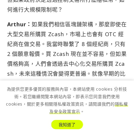
何進行大規模限制呢？
Arthur：
如果我們相信區塊鏈架構，那麼即使在
大型交易所購買 Zcash，市場上也會有 OTC 經
紀商在做交易。我當時聯繫了 8 個經紀商，只有
2 個願意報價。買 Zcash 現在並不容易，但如果
價格夠高，人們會透過去中心化交易所購買 Zca
sh，未來這種情況會變得更普遍。就像早期的比
特幣，雖然當時沒有去中心化交易所，但仍有投
為提供您更多優質的服務與內容，本網站使用 cookies 分析技
資者願意冒險，賺取巨額回報。隱私幣交易的非
術。若您繼續閱覽本網站內容，即表示您同意我們使用
對稱性給了投資者巨大的機會，雖然風險也很
cookies，關於更多相關隱私權政策資訊，請閱讀我們的
隱私權
及安全政策宣示
。
高。
我知道了