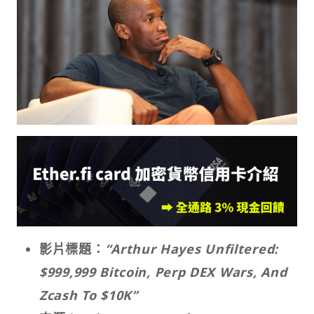
影片標題：
“Arthur Hayes Unfiltered:
$999,999 Bitcoin, Perp DEX Wars, And
Zcash To $10K”