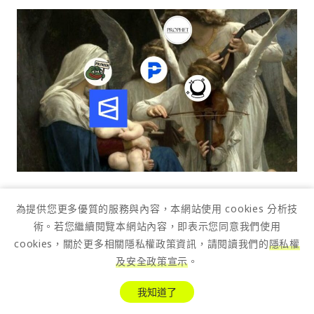
PolyNoob
：對初學者友善的 Polymarket 百科
為提供您更多優質的服務與內容，本網站使用 cookies 分析技
與教學指南，提供操作策略、交易者見解與教育
術。若您繼續閱覽本網站內容，即表示您同意我們使用
cookies，關於更多相關隱私權政策資訊，請閱讀我們的
隱私權
內容，幫助新手快速入門預測市場。
及安全政策宣示
。
PROPHET
：由專家支持的預測市場電子報，提
我知道了
供以數據為基礎的政治、金融與地緣政治洞察分