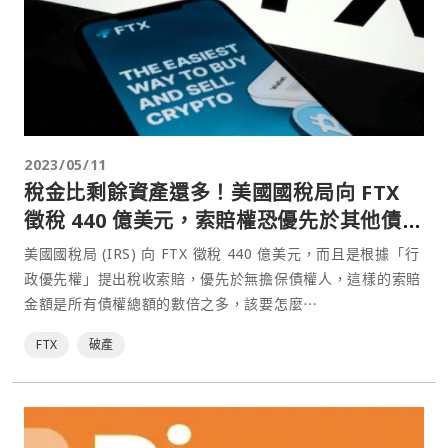
2023/05/11
稅金比剩餘資產還多！美國國稅局向 FTX
徵稅 440 億美元，索賠權恐優先於其他債權
人
美國國稅局 (IRS) 向 FTX 徵稅 440 億美元，而且是根據「行
政優先權」提出稅收索賠，優先於無擔保債權人，這樣的索賠
金額是所有債權總額的數倍之多，該要怎麼⋯
FTX
破產