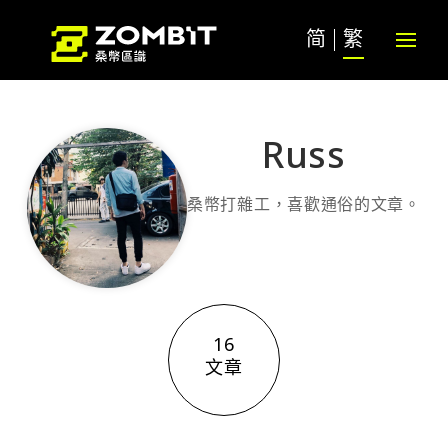
简
繁
Russ
桑幣打雜工，喜歡通俗的文章。
16
文章