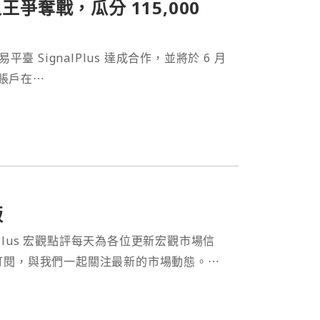
權之王爭奪戰，瓜分 115,000
 SignalPlus 達成合作，並將於 6 月
 賬戶在⋯
版
nalPlus 宏觀點評每天為各位更新宏觀市場信
訂閱，與我們一起關注最新的市場動態。⋯