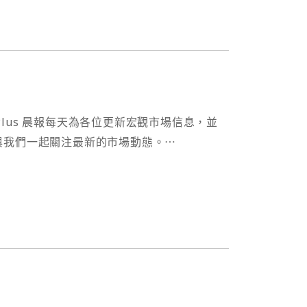
Ⅱ
nalPlus 晨報每天為各位更新宏觀市場信息，並
與我們一起關注最新的市場動態。⋯