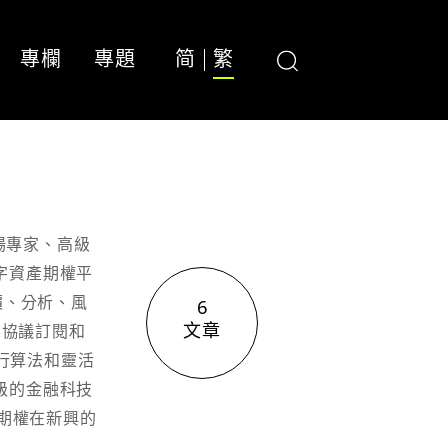
專欄
專題
简
繁
市場專家、高級
字資產期權平
價、分析、風
6
文章
 協議訂閱和
執行算法和靈活
級的金融科技
能期權在新興的