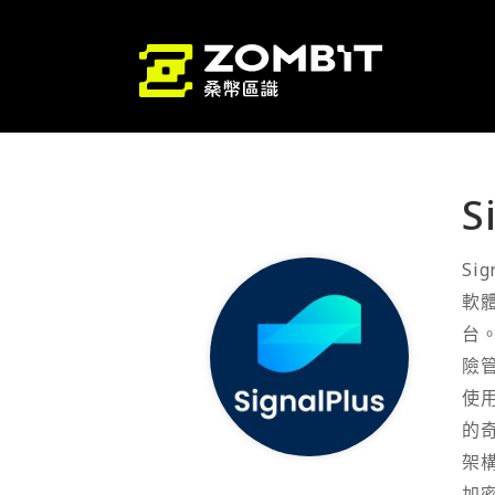
S
Si
軟
台
險
使
的
架
加