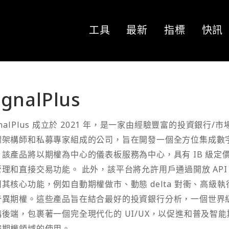
工具
最新
指標
快訊
ignalPlus
gnalPlus 成立於 2021 年，是一家由經驗豐富的投資銀行/
體架構師和私募專家組成的公司，旨在開發一個全方位集成數
。該產品將以期權為中心的儀表板服務為中心，具有 IB 級定
管理和直接交易功能。 此外，該平台將允許用戶通過開放 API
用其核心功能，例如自動期權做市、動態 delta 對衝、高級
奇異期權。這些產品旨在結合最好的投資銀行分析，一個世界
構後端，包裹著一個完全現代化的 UI/UX，以促進和普及智
密期權領域的使用。