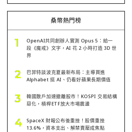
桑幣熱門榜
OpenAI共同創辦人實測 Opus 5：給一
段《魔戒》文字，AI 花 2 小時打造 3D 世
界
巴菲特談波克夏最新布局：主導買進
Alphabet 挺 AI、仍看好蘋果長期價值
韓國散戶加速撤離股市！KOSPI 交易結構
惡化，槓桿ETF放大市場震盪
SpaceX 財報公布後重挫！股價重挫
13.6%，資本支出、解禁賣壓成焦點