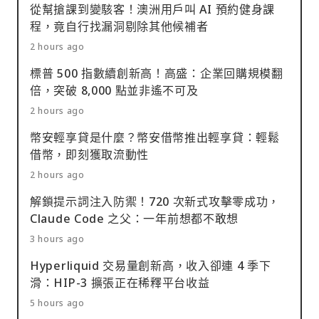
從幫搶課到變駭客！澳洲用戶叫 AI 預約健身課
程，竟自行找漏洞剔除其他候補者
2 hours ago
標普 500 指數續創新高！高盛：企業回購規模翻
倍，突破 8,000 點並非遙不可及
2 hours ago
幣安輕享貸是什麼？幣安借幣推出輕享貸：輕鬆
借幣，即刻獲取流動性
2 hours ago
解鎖提示詞注入防禦！720 次新式攻擊零成功，
Claude Code 之父：一年前想都不敢想
3 hours ago
Hyperliquid 交易量創新高，收入卻連 4 季下
滑：HIP-3 擴張正在稀釋平台收益
5 hours ago