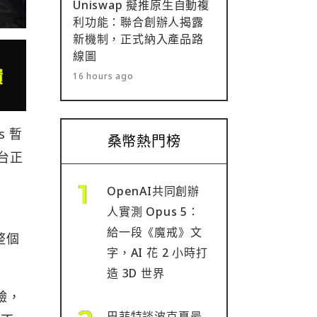
Uniswap 擬推原生自動複
利功能：聯合創辦人揭露
新機制，正式納入產品路
線圖
16 hours ago
s 暫
桑幣熱門榜
台正
OpenAI共同創辦
人實測 Opus 5：
給一段《魔戒》文
整個
字，AI 花 2 小時打
造 3D 世界
驗，
巴菲特談波克夏最