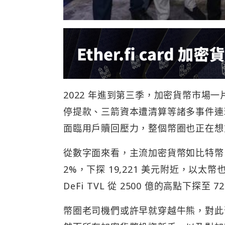
2022 年進到第三季，加密貨幣市場一片慘澹
停提款、三箭資本遭清算等諸多事件連環
面臨用戶贖回壓力，整個幣圈也正在想
從數字面來看，主流加密貨幣如比特幣
2%，下探 19,221 美元附近，以太幣
DeFi TVL 從 2500 億的高點下探至 
幣圈老司機們或許早就穿越牛熊，對此習