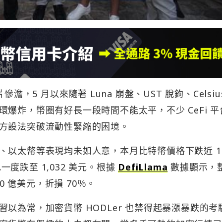
，5 月以來隨著 Luna 崩盤、UST 脫鉤、Celsiu
爆炸，幣圈有好長一段時間不能太平，不少 CeFi 平
方設法突破流動性緊縮的困境。
、以太幣等表現均未如人意，本月比特幣價格下跌近 1
也一度跌至 1,032 美元。根據
DefiLlama
數據顯示，
720 億美元，折損 70％。
以為常，加密貨幣 HODLer 也禁得起暴漲暴跌的考