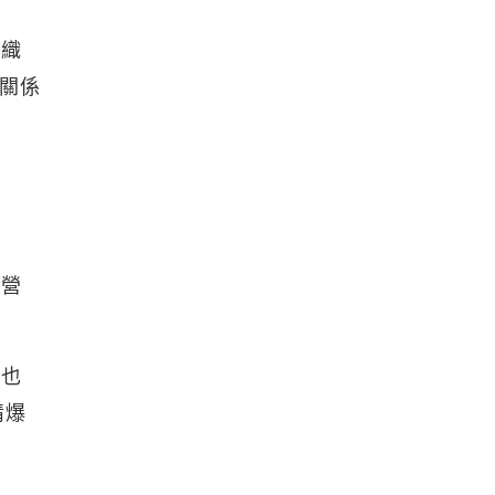
紡織
戶關係
的營
，也
情爆