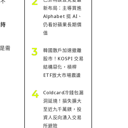
已不
新布局：主導買進
Alphabet 挺 AI、
要持
仍看好蘋果長期價
值
不是需
韓國散戶加速撤離
股市！KOSPI 交易
結構惡化，槓桿
ETF放大市場震盪
Coldcard冷錢包漏
洞延燒！損失擴大
至近九千萬鎂，投
資人反向湧入交易
所避險