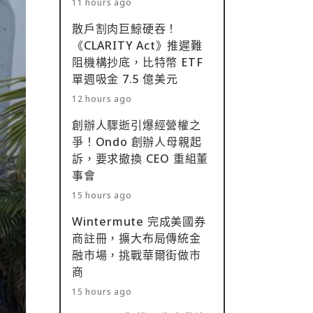
11 hours ago
散戶割肉巨鯨硬吞！
《CLARITY Act》推遲難
阻機構抄底，比特幣 ETF
單週吸金 7.5 億美元
12 hours ago
創辦人驟逝引爆經營權之
爭！Ondo 創辦人母親起
訴，要求撤換 CEO 重組董
事會
15 hours ago
Wintermute 完成美國券
商註冊，擴大布局傳統金
融市場，挑戰華爾街做市
商
15 hours ago