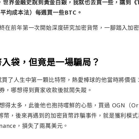
年，世界金融史說到黃金白銀，我就也去買一些，講到《T
DCA（平均成本法）每週買一些BTC。
終在前年第一次開始深度研究加密貨幣，一腳踏入加
幣入袋，但竟是一場騙局？
前，就買了人生中第一顆比特幣，熱愛棒球的他當時將價值 3
券，哪想得到賣家收款後就鬧失蹤。
得太多，此後他也抱持嚐鮮的心態，買過 OGN（Orig
 Coin）等幣，後來再遇到的加密貨幣詐騙事件，就是獲利模
Finance，損失了兩萬美元。