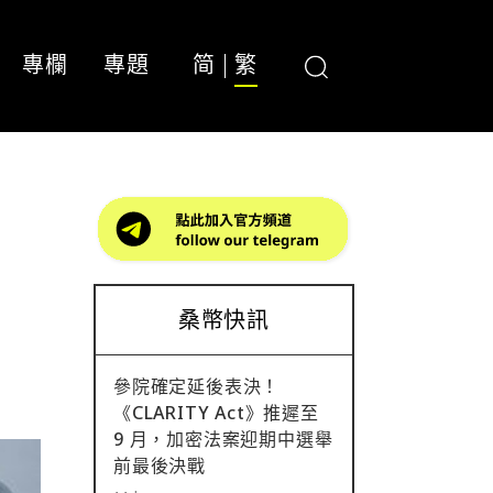
專欄
專題
简
繁
！
桑幣快訊
參院確定延後表決！
《CLARITY Act》推遲至
9 月，加密法案迎期中選舉
前最後決戰