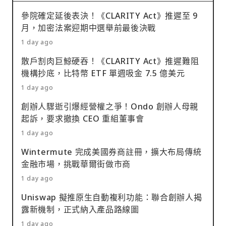
參院確定延後表決！《CLARITY Act》推遲至 9
月，加密法案迎期中選舉前最後決戰
1 day ago
散戶割肉巨鯨硬吞！《CLARITY Act》推遲難阻
機構抄底，比特幣 ETF 單週吸金 7.5 億美元
1 day ago
創辦人驟逝引爆經營權之爭！Ondo 創辦人母親
起訴，要求撤換 CEO 重組董事會
1 day ago
Wintermute 完成美國券商註冊，擴大布局傳統
金融市場，挑戰華爾街做市商
1 day ago
Uniswap 擬推原生自動複利功能：聯合創辦人揭
露新機制，正式納入產品路線圖
1 day ago