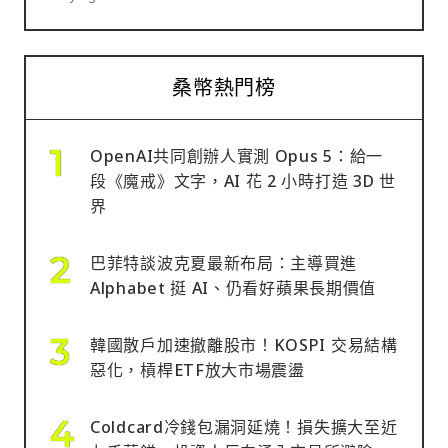
桑幣熱門榜
OpenAI共同創辦人實測 Opus 5：給一
段《魔戒》文字，AI 花 2 小時打造 3D 世
界
巴菲特談波克夏最新布局：主導買進
Alphabet 挺 AI、仍看好蘋果長期價值
韓國散戶加速撤離股市！KOSPI 交易結構
惡化，槓桿ETF放大市場震盪
Coldcard冷錢包漏洞延燒！損失擴大至近