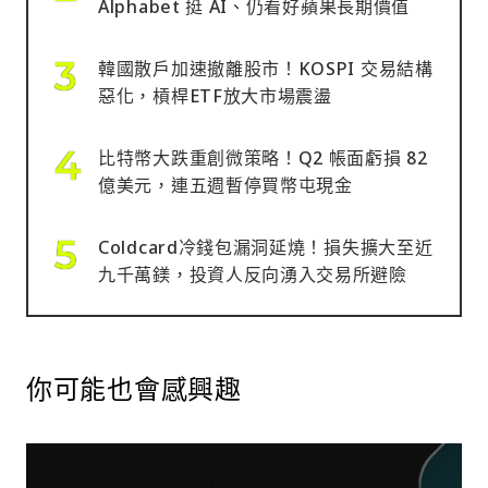
Alphabet 挺 AI、仍看好蘋果長期價值
韓國散戶加速撤離股市！KOSPI 交易結構
惡化，槓桿ETF放大市場震盪
比特幣大跌重創微策略！Q2 帳面虧損 82
億美元，連五週暫停買幣屯現金
Coldcard冷錢包漏洞延燒！損失擴大至近
九千萬鎂，投資人反向湧入交易所避險
你可能也會感興趣