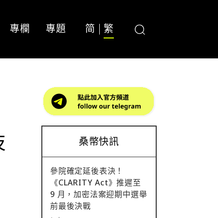
專欄
專題
简
繁
技
桑幣快訊
參院確定延後表決！
《CLARITY Act》推遲至
9 月，加密法案迎期中選舉
前最後決戰