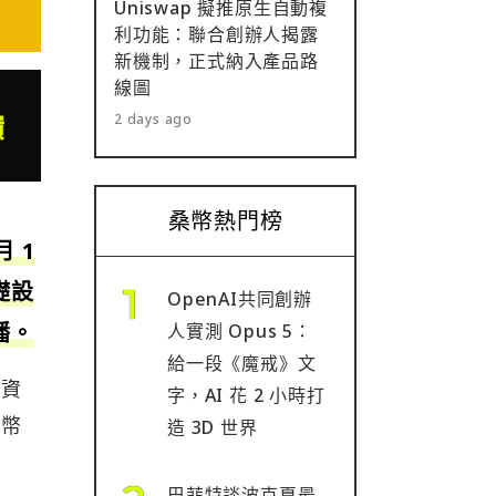
Uniswap 擬推原生自動複
利功能：聯合創辦人揭露
新機制，正式納入產品路
線圖
2 days ago
桑幣熱門榜
月 1
礎設
OpenAI共同創辦
播。
人實測 Opus 5：
給一段《魔戒》文
位資
字，AI 花 2 小時打
定幣
造 3D 世界
巴菲特談波克夏最