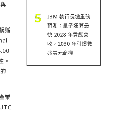
參與
IBM 執行長拋重磅
預測：量子運算最
將捐贈
快 2028 年貢獻營
hai
收，2030 年引爆數
00
兆美元商機
及性。
處的
密產業
UTC