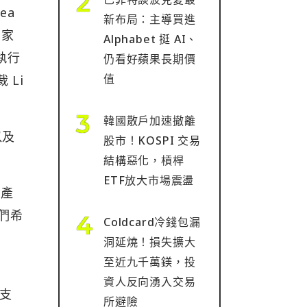
ea
新布局：主導買進
業家
Alphabet 挺 AI、
暨執行
仍看好蘋果長期價
值
裁 Li
韓國散戶加速撤離
以及
股市！KOSPI 交易
結構惡化，槓桿
ETF放大市場震盪
是產
我們希
Coldcard冷錢包漏
發
洞延燒！損失擴大
至近九千萬鎂，投
資人反向湧入交易
伴支
所避險