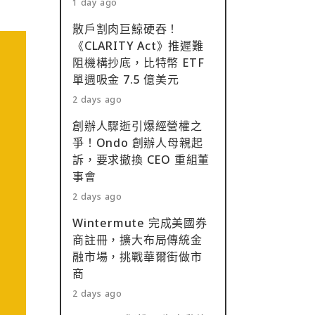
1 day ago
散戶割肉巨鯨硬吞！
《CLARITY Act》推遲難
阻機構抄底，比特幣 ETF
單週吸金 7.5 億美元
2 days ago
創辦人驟逝引爆經營權之
爭！Ondo 創辦人母親起
訴，要求撤換 CEO 重組董
事會
2 days ago
Wintermute 完成美國券
商註冊，擴大布局傳統金
融市場，挑戰華爾街做市
商
2 days ago