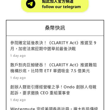
桑幣快訊
參院確定延後表決！《CLARITY Act》推遲至 9
月，加密法案迎期中選舉前最後決戰
1 day ago
散戶割肉巨鯨硬吞！《CLARITY Act》推遲難阻
機構抄底，比特幣 ETF 單週吸金 7.5 億美元
1 day ago
創辦人驟逝引爆經營權之爭！Ondo 創辦人母親
起訴，要求撤換 CEO 重組董事會
1 day ago
Wintermute 完成美國券商註冊，擴大布局傳統